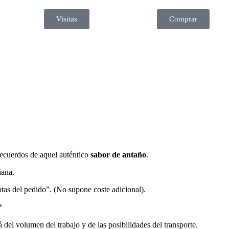
Visitas
Comprar
 recuerdos de aquel auténtico
sabor de antaño
.
iana.
otas del pedido”. (No supone coste adicional).
*
 del volumen del trabajo y de las posibilidades del transporte.