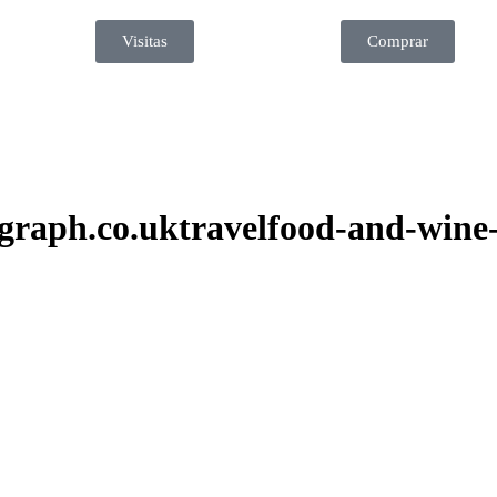
Visitas
Comprar
raph.co.uktravelfood-and-wine-