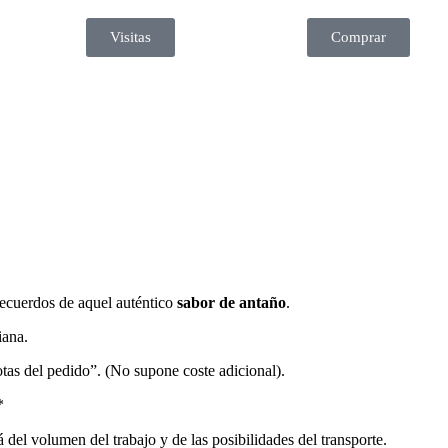
Visitas
Comprar
 recuerdos de aquel auténtico
sabor de antaño
.
iana.
otas del pedido”. (No supone coste adicional).
*
 del volumen del trabajo y de las posibilidades del transporte.