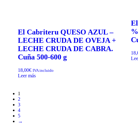
E
%
El Cabriteru QUESO AZUL –
Cu
LECHE CRUDA DE OVEJA +
LECHE CRUDA DE CABRA.
18,
Cuña 500-600 g
Lee
18,00
€
IVA incluido
Leer más
1
2
3
4
5
→