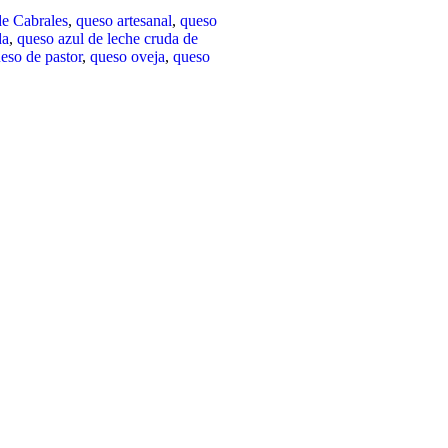
de Cabrales
,
queso artesanal
,
queso
da
,
queso azul de leche cruda de
eso de pastor
,
queso oveja
,
queso