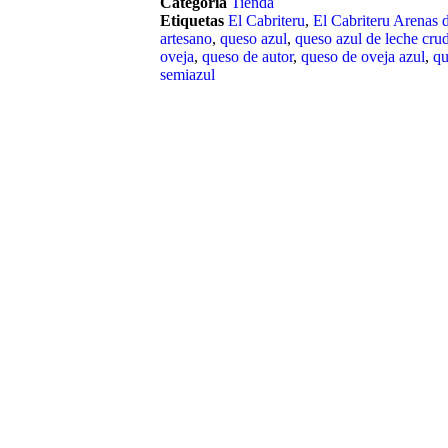
Categoría
Tienda
Etiquetas
El Cabriteru
,
El Cabriteru Arenas 
artesano
,
queso azul
,
queso azul de leche cru
oveja
,
queso de autor
,
queso de oveja azul
,
qu
semiazul