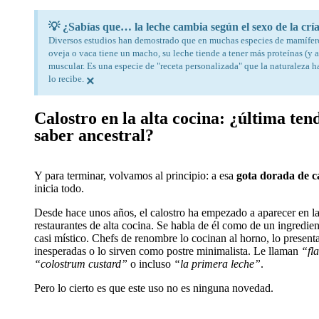
💡 ¿Sabías que… la leche cambia según el sexo de la crí
Diversos estudios han demostrado que en muchas especies de mamíferos,
oveja o vaca tiene un macho, su leche tiende a tener más proteínas (y 
muscular. Es una especie de "receta personalizada" que la naturaleza 
lo recibe.
×
Calostro en la alta cocina: ¿última ten
saber ancestral?​
Y para terminar, volvamos al principio: a esa
gota dorada de c
inicia todo.
Desde hace unos años, el calostro ha empezado a aparecer en la
restaurantes de alta cocina. Se habla de él como de un ingredien
casi místico. Chefs de renombre lo cocinan al horno, lo present
inesperadas o lo sirven como postre minimalista. Le llaman
“fl
“colostrum custard”
o incluso
“la primera leche”
.
Pero lo cierto es que este uso no es ninguna novedad.