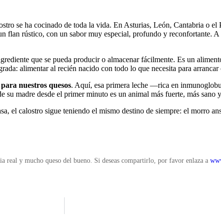
ostro se ha cocinado de toda la vida. En Asturias, León, Cantabria o el 
n flan rústico, con un sabor muy especial, profundo y reconfortante. A 
 ingrediente que se pueda producir o almacenar fácilmente. Es un alime
grada: alimentar al recién nacido con todo lo que necesita para arrancar 
o para nuestros quesos
. Aquí, esa primera leche —rica en inmunoglobu
 de su madre desde el primer minuto es un animal más fuerte, más sano 
asa, el calostro sigue teniendo el mismo destino de siempre: el morro a
ia real y mucho queso del bueno. Si deseas compartirlo, por favor enlaza a
www