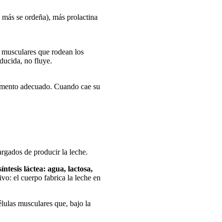
(o más se ordeña), más prolactina
as musculares que rodean los
ducida, no fluye.
 momento adecuado. Cuando cae su
rgados de producir la leche.
ntesis láctea: agua, lactosa,
vo: el cuerpo fabrica la leche en
élulas musculares que, bajo la