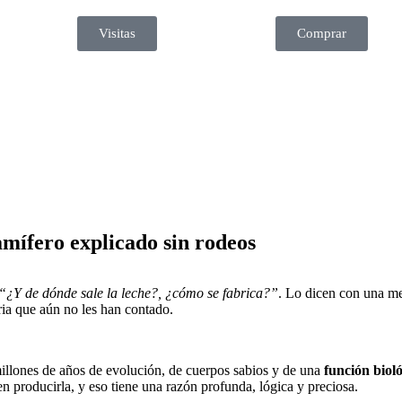
Visitas
Comprar
amífero explicado sin rodeos
“¿Y de dónde sale la leche?, ¿cómo se fabrica?”
. Lo dicen con una me
ria que aún no les han contado.
millones de años de evolución, de cuerpos sabios y de una
función biol
n producirla, y eso tiene una razón profunda, lógica y preciosa.