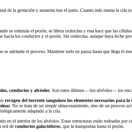
l final de la gestación y aumenta tras el parto. Cuanto más mama la cría 
ndo se estimula el pezón, se libera oxitocina y esta hace que las célul
che hacia los conductos y el pezón. Sin oxitocina, aunque haya leche pro
 no se adelante el proceso. Mantiene todo en pausa hasta que llega el
ulos, conductos y alvéolos
. Son estos últimos —los alvéolos— los enca
ue
recogen del torrente sanguíneo los elementos necesarios para la sí
minas
. No se trata de un simple almacenamiento, sino de un proceso acti
biológicamente adaptado a la cría.
o en el interior de los alvéolos. Estas estructuras están rodeadas por c
na red de
conductos galactóforos
, que la transportan hasta el pezón.