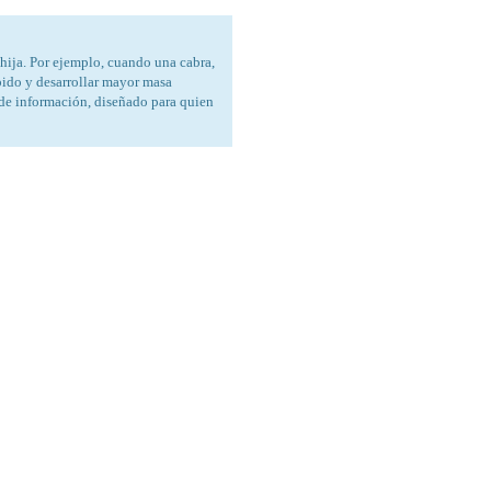
hija. Por ejemplo, cuando una cabra,
ápido y desarrollar mayor masa
 de información, diseñado para quien