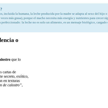
a?
 incluida la humana, la leche producida por la madre se adapta al sexo del hijo o 
a veces más grasa), porque el macho necesita más energía y nutrientes para crecer r
ha perfeccionado: la leche no es solo un alimento, es un mensaje biológico, cargado
dencia o
alostro
que lo
s cartas de
te secreto, exótico,
an en texturas
an de calostro”
,