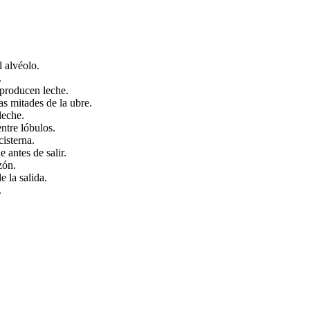
l alvéolo.
.
 producen leche.
las mitades de la ubre.
leche.
entre lóbulos.
cisterna.
e antes de salir.
zón.
e la salida.
.