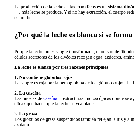
La producción de la leche en las mamíferas es un
sistema diná
—, más leche se produce. Y si no hay extracción, el cuerpo redu
estímulo.
¿Por qué la leche es blanca si se forma
Porque la leche no es sangre transformada, ni un simple filtrad
células secretoras de los alvéolos recogen agua, azúcares, ami
La leche es blanca por tres razones principales
:
1. No contiene glóbulos rojos
La sangre es roja por la hemoglobina de los glóbulos rojos. La l
2. La caseína
Las micelas de
caseína
—estructuras microscópicas donde se agru
eficaz que hacen que la leche se vea blanca.
3. La grasa
Los glóbulos de grasa suspendidos también reflejan la luz y au
azulado.