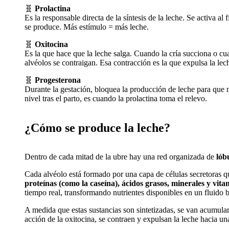
🧬
Prolactina
Es la responsable directa de la síntesis de la leche. Se activa a
se produce. Más estímulo = más leche.
🧬
Oxitocina
Es la que hace que la leche salga. Cuando la cría succiona o cua
alvéolos se contraigan. Esa contracción es la que expulsa la le
🧬
Progesterona
Durante la gestación, bloquea la producción de leche para que
nivel tras el parto, es cuando la prolactina toma el relevo.
¿Cómo se produce la leche?
Dentro de cada mitad de la ubre hay una red organizada de
lób
Cada alvéolo está formado por una capa de células secretoras q
proteínas (como la caseína), ácidos grasos, minerales y vita
tiempo real, transformando nutrientes disponibles en un fluido 
A medida que estas sustancias son sintetizadas, se van acumuland
acción de la oxitocina, se contraen y expulsan la leche hacia u