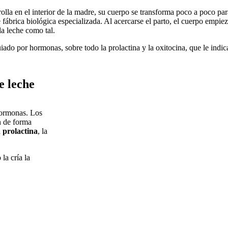
lla en el interior de la madre, su cuerpo se transforma poco a poco par
 fábrica biológica especializada. Al acercarse el parto, el cuerpo empie
la leche como tal.
iado por hormonas, sobre todo la prolactina y la oxitocina, que le indi
 leche​
hormonas. Los
n de forma
a
prolactina
, la
la cría la