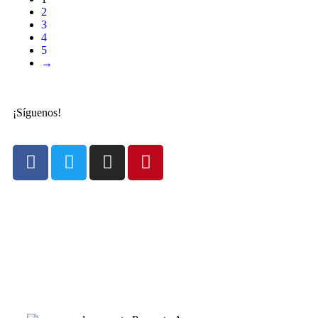
2
3
4
5
→
¡Síguenos!