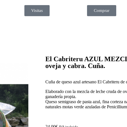
Visitas
Comprar
El Cabriteru AZUL MEZCLA
oveja y cabra. Cuña.
Cuña de queso azul artesano El Cabriteru de 
Elaborado con la mezcla de leche cruda de ov
ganadería propia.
Queso semigraso de pasta azul, fina corteza na
naturales motas verde azuladas de Penicillium
24,00
€
IVA incluido