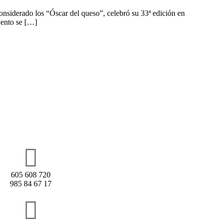
iderado los “Óscar del queso”, celebró su 33ª edición en
vento se […]
605 608 720
985 84 67 17