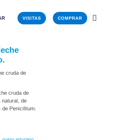
AR
VISITAS
COMPRAR
leche
o.
he cruda de
che cruda de
 natural, de
 de Penicillium.
,
queso asturiano
,