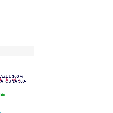
AZUL 100 %
. CUÑA 500-
uido