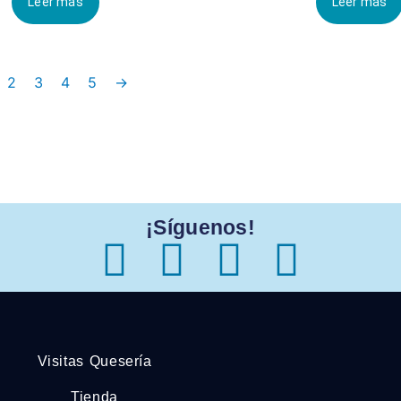
Leer más
Leer más
2
3
4
5
→
¡Síguenos!
Visitas Quesería
Tienda