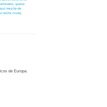
 artesano
,
queso
azul mezcla de
o leche cruda
,
icos de Europa.