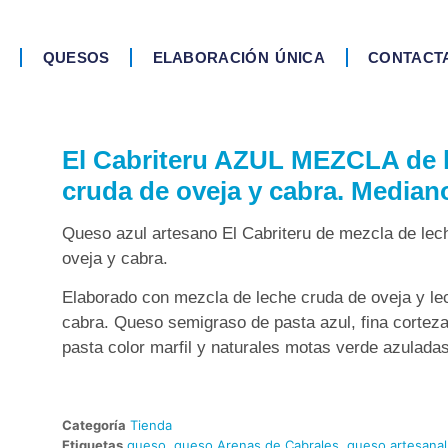
QUESOS
ELABORACIÓN ÚNICA
CONTACT
El Cabriteru AZUL MEZCLA de 
cruda de oveja y cabra. Median
Queso azul artesano El Cabriteru de mezcla de lec
oveja y cabra.
Elaborado con mezcla de leche cruda de oveja y le
cabra. Queso semigraso de pasta azul, fina corteza
pasta color marfil y naturales motas verde azuladas
Categoría
Tienda
Etiquetas
queso
,
queso Arenas de Cabrales
,
queso artesanal