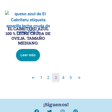
EL CABRITERU AZUL
100 % LECHE CRUDA DE
OVEJA. TAMAÑO
MEDIANO.
Leer más
←
1
2
3
4
5
→
¡Síguenos!